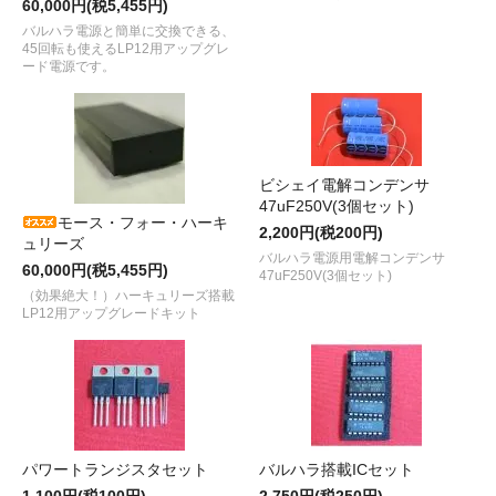
60,000円(税5,455円)
バルハラ電源と簡単に交換できる、
45回転も使えるLP12用アップグレ
ード電源です。
ビシェイ電解コンデンサ
47uF250V(3個セット)
モース・フォー・ハーキ
2,200円(税200円)
ュリーズ
バルハラ電源用電解コンデンサ
60,000円(税5,455円)
47uF250V(3個セット)
（効果絶大！）ハーキュリーズ搭載
LP12用アップグレードキット
パワートランジスタセット
バルハラ搭載ICセット
1,100円(税100円)
2,750円(税250円)