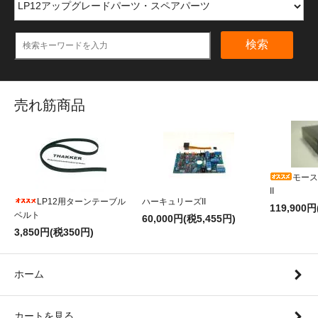
検索
売れ筋商品
モース
II
LP12用ターンテーブル
ハーキュリーズII
119,900円
ベルト
60,000円(税5,455円)
3,850円(税350円)
ホーム
カートを見る