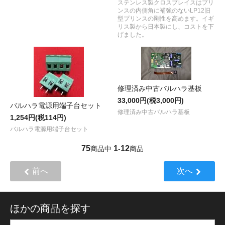
ステンレス製クロスブレイスはプリ
ンスの内側角に補強のないLP12旧
型プリンスの剛性を高めます。イギ
リス製から日本製にし、コストを下
げました。
修理済み中古バルハラ基板
33,000円(税3,000円)
バルハラ電源用端子台セット
修理済み中古バルハラ基板
1,254円(税114円)
バルハラ電源用端子台セット
75
1
12
商品中
-
商品
前へ
次へ
ほかの商品を探す